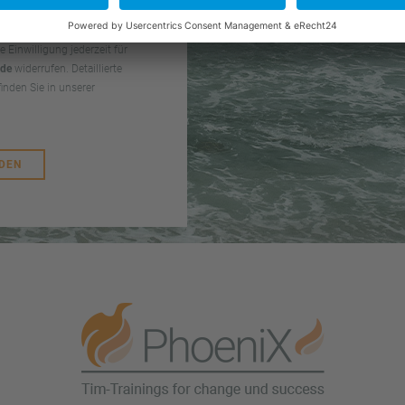
ezwecke erhoben und
geschlossener Bearbeitung
e Einwilligung jederzeit für
.de
widerrufen. Detaillierte
nden Sie in unserer
DEN