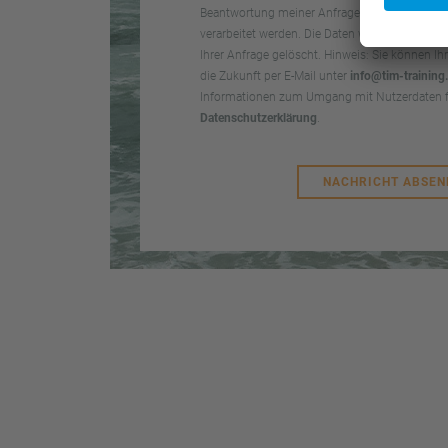
Beantwortung meiner Anfrage und für Analys
verarbeitet werden. Die Daten werden nach ab
Ihrer Anfrage gelöscht. Hinweis: Sie können Ihr
die Zukunft per E-Mail unter
info@tim-training
Informationen zum Umgang mit Nutzerdaten fi
Datenschutzerklärung
.
NACHRICHT ABSEN