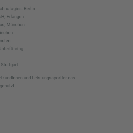
chnologies, Berlin
H, Erlangen
us, München
ünchen
Indien
nterföhring
m
Stuttgart
lkundInnen und Leistungssportler das
 genutzt.