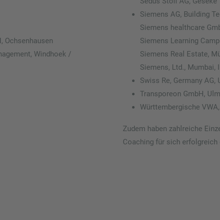
Sedus Stoll AG, Geseke
Siemens AG, Building Te
Siemens healthcare Gmb
H, Ochsenhausen
Siemens Learning Camp
anagement, Windhoek /
Siemens Real Estate, M
Siemens, Ltd., Mumbai, 
Swiss Re, Germany AG, U
Transporeon GmbH, Ul
Württembergische VWA, 
Zudem haben zahlreiche Einze
Coaching für sich erfolgreich